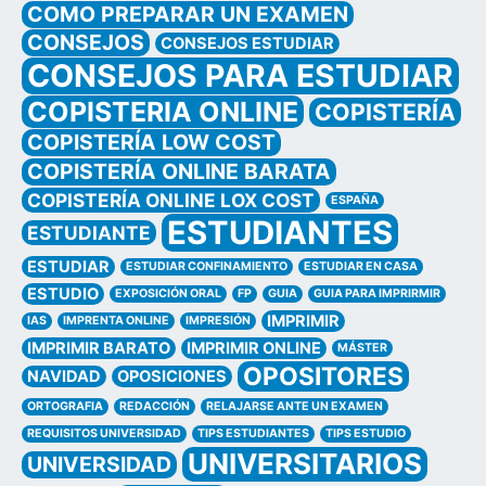
COMO PREPARAR UN EXAMEN
CONSEJOS
CONSEJOS ESTUDIAR
CONSEJOS PARA ESTUDIAR
COPISTERIA ONLINE
COPISTERÍA
COPISTERÍA LOW COST
COPISTERÍA ONLINE BARATA
COPISTERÍA ONLINE LOX COST
ESPAÑA
ESTUDIANTES
ESTUDIANTE
ESTUDIAR
ESTUDIAR CONFINAMIENTO
ESTUDIAR EN CASA
ESTUDIO
EXPOSICIÓN ORAL
FP
GUIA
GUIA PARA IMPRIRMIR
IMPRIMIR
IAS
IMPRENTA ONLINE
IMPRESIÓN
IMPRIMIR BARATO
IMPRIMIR ONLINE
MÁSTER
OPOSITORES
NAVIDAD
OPOSICIONES
ORTOGRAFIA
REDACCIÓN
RELAJARSE ANTE UN EXAMEN
REQUISITOS UNIVERSIDAD
TIPS ESTUDIANTES
TIPS ESTUDIO
UNIVERSITARIOS
UNIVERSIDAD