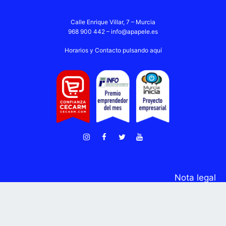
Calle Enrique Villar, 7 – Murcia
968 900 442 –
info@apapele.es
Horarios y Contacto pulsando aquí
Nota legal