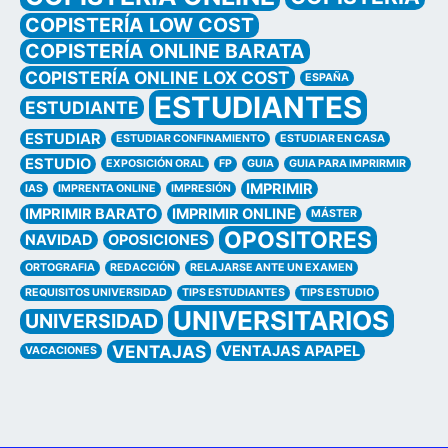
COPISTERÍA LOW COST
COPISTERÍA ONLINE BARATA
COPISTERÍA ONLINE LOX COST
ESPAÑA
ESTUDIANTES
ESTUDIANTE
ESTUDIAR
ESTUDIAR CONFINAMIENTO
ESTUDIAR EN CASA
ESTUDIO
EXPOSICIÓN ORAL
FP
GUIA
GUIA PARA IMPRIRMIR
IMPRIMIR
IAS
IMPRENTA ONLINE
IMPRESIÓN
IMPRIMIR BARATO
IMPRIMIR ONLINE
MÁSTER
OPOSITORES
NAVIDAD
OPOSICIONES
ORTOGRAFIA
REDACCIÓN
RELAJARSE ANTE UN EXAMEN
REQUISITOS UNIVERSIDAD
TIPS ESTUDIANTES
TIPS ESTUDIO
UNIVERSITARIOS
UNIVERSIDAD
VENTAJAS
VENTAJAS APAPEL
VACACIONES