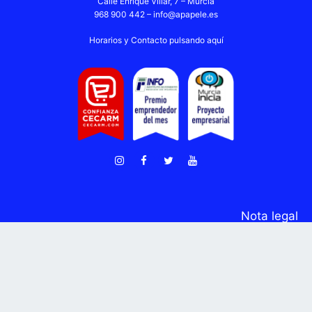
Calle Enrique Villar, 7 – Murcia
968 900 442 –
info@apapele.es
Horarios y Contacto pulsando aquí
Nota legal