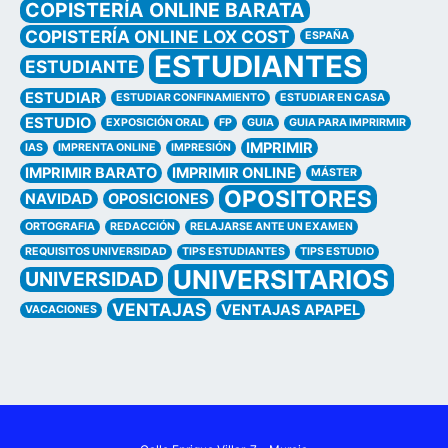
COPISTERÍA ONLINE BARATA
COPISTERÍA ONLINE LOX COST
ESPAÑA
ESTUDIANTES
ESTUDIANTE
ESTUDIAR
ESTUDIAR CONFINAMIENTO
ESTUDIAR EN CASA
ESTUDIO
EXPOSICIÓN ORAL
FP
GUIA
GUIA PARA IMPRIRMIR
IMPRIMIR
IAS
IMPRENTA ONLINE
IMPRESIÓN
IMPRIMIR BARATO
IMPRIMIR ONLINE
MÁSTER
OPOSITORES
NAVIDAD
OPOSICIONES
ORTOGRAFIA
REDACCIÓN
RELAJARSE ANTE UN EXAMEN
REQUISITOS UNIVERSIDAD
TIPS ESTUDIANTES
TIPS ESTUDIO
UNIVERSITARIOS
UNIVERSIDAD
VENTAJAS
VENTAJAS APAPEL
VACACIONES