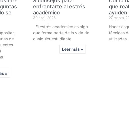
ositar?
8 consejos para
Cómo h
eguntas
enfrentarte al estrés
que rea
do se
académico
ayuden 
30 abril, 2026
27 marzo, 2
El estrés académico es algo
Hacer esq
positar,
que forma parte de la vida de
técnicas d
unas de
cualquier estudiante
utilizadas
cuentes
Leer más »
s
ás
ás »