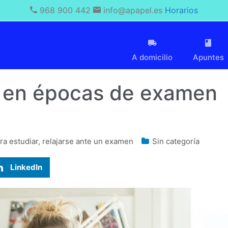
968 900 442
info@apapel.es
Horarios
A domicilio
Apuntes
te en épocas de examen
ra estudiar
,
relajarse ante un examen
Sin categoría
LinkedIn