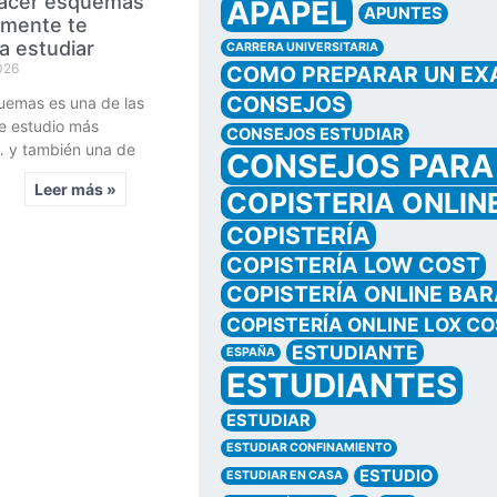
acer esquemas
APAPEL
APUNTES
lmente te
a estudiar
CARRERA UNIVERSITARIA
026
COMO PREPARAR UN E
CONSEJOS
uemas es una de las
e estudio más
CONSEJOS ESTUDIAR
… y también una de
CONSEJOS PARA
Leer más »
COPISTERIA ONLIN
COPISTERÍA
COPISTERÍA LOW COST
COPISTERÍA ONLINE BA
COPISTERÍA ONLINE LOX C
ESTUDIANTE
ESPAÑA
ESTUDIANTES
ESTUDIAR
ESTUDIAR CONFINAMIENTO
ESTUDIO
ESTUDIAR EN CASA