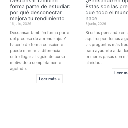
Descansar también
¿Pensando en op
forma parte de estudiar:
Estas son las pr
por qué desconectar
que todo el mun
mejora tu rendimiento
hace
16 julio, 2026
8 junio, 2026
Descansar también forma parte
Si estás pensando en o
del proceso de aprendizaje. Y
aquí respondemos alg
hacerlo de forma consciente
las preguntas más fre
puede marcar la diferencia
para ayudarte a dar lo
entre llegar al siguiente curso
primeros pasos con m
motivado o completamente
claridad.
agotado.
Leer m
Leer más »