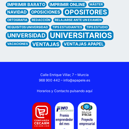
IMPRIMIR BARATO
IMPRIMIR ONLINE
MÁSTER
OPOSITORES
NAVIDAD
OPOSICIONES
ORTOGRAFIA
REDACCIÓN
RELAJARSE ANTE UN EXAMEN
REQUISITOS UNIVERSIDAD
TIPS ESTUDIANTES
TIPS ESTUDIO
UNIVERSITARIOS
UNIVERSIDAD
VENTAJAS
VENTAJAS APAPEL
VACACIONES
Calle Enrique Villar, 7 – Murcia
968 900 442 –
info@apapele.es
Horarios y Contacto pulsando aquí