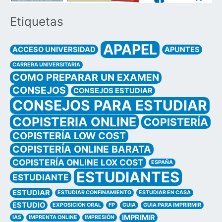
Etiquetas
APAPEL
ACCESO UNIVERSIDAD
APUNTES
CARRERA UNIVERSITARIA
COMO PREPARAR UN EXAMEN
CONSEJOS
CONSEJOS ESTUDIAR
CONSEJOS PARA ESTUDIAR
COPISTERIA ONLINE
COPISTERÍA
COPISTERÍA LOW COST
COPISTERÍA ONLINE BARATA
COPISTERÍA ONLINE LOX COST
ESPAÑA
ESTUDIANTES
ESTUDIANTE
ESTUDIAR
ESTUDIAR CONFINAMIENTO
ESTUDIAR EN CASA
ESTUDIO
EXPOSICIÓN ORAL
FP
GUIA
GUIA PARA IMPRIRMIR
IMPRIMIR
IAS
IMPRENTA ONLINE
IMPRESIÓN