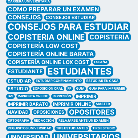
CARRERA UNIVERSITARIA
COMO PREPARAR UN EXAMEN
CONSEJOS
CONSEJOS ESTUDIAR
CONSEJOS PARA ESTUDIAR
COPISTERIA ONLINE
COPISTERÍA
COPISTERÍA LOW COST
COPISTERÍA ONLINE BARATA
COPISTERÍA ONLINE LOX COST
ESPAÑA
ESTUDIANTES
ESTUDIANTE
ESTUDIAR
ESTUDIAR CONFINAMIENTO
ESTUDIAR EN CASA
ESTUDIO
EXPOSICIÓN ORAL
FP
GUIA
GUIA PARA IMPRIRMIR
IMPRIMIR
IAS
IMPRENTA ONLINE
IMPRESIÓN
IMPRIMIR BARATO
IMPRIMIR ONLINE
MÁSTER
OPOSITORES
NAVIDAD
OPOSICIONES
ORTOGRAFIA
REDACCIÓN
RELAJARSE ANTE UN EXAMEN
REQUISITOS UNIVERSIDAD
TIPS ESTUDIANTES
TIPS ESTUDIO
UNIVERSITARIOS
UNIVERSIDAD