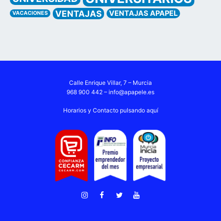
VENTAJAS
VENTAJAS APAPEL
VACACIONES
Calle Enrique Villar, 7 – Murcia
968 900 442 –
info@apapele.es
Horarios y Contacto pulsando aquí