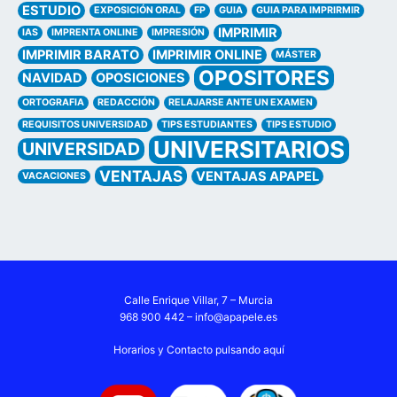
ESTUDIO
EXPOSICIÓN ORAL
FP
GUIA
GUIA PARA IMPRIRMIR
IMPRIMIR
IAS
IMPRENTA ONLINE
IMPRESIÓN
IMPRIMIR BARATO
IMPRIMIR ONLINE
MÁSTER
OPOSITORES
NAVIDAD
OPOSICIONES
ORTOGRAFIA
REDACCIÓN
RELAJARSE ANTE UN EXAMEN
REQUISITOS UNIVERSIDAD
TIPS ESTUDIANTES
TIPS ESTUDIO
UNIVERSITARIOS
UNIVERSIDAD
VENTAJAS
VENTAJAS APAPEL
VACACIONES
Calle Enrique Villar, 7 – Murcia
968 900 442 –
info@apapele.es
Horarios y Contacto pulsando aquí