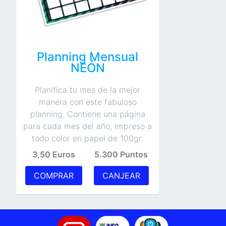
Planning Mensual
NEÓN
Planifica tu mes de la mejor
manera con este fabuloso
planning. Contiene una página
para cada mes del año, impreso a
todo color en papel de 100gr.
3,50 Euros
5.300 Puntos
COMPRAR
CANJEAR