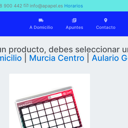
8 900 442
info@apapel.es
Horarios
A Domicilio
Apuntes
Contacto
 un producto, debes seleccionar u
icilio
|
Murcia Centro
|
Aulario G