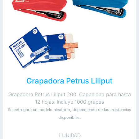
Grapadora Petrus Liliput
Grapadora Petrus Liliput 200. Capacidad para hasta
12 hojas. Incluye 1000 grapas
Se entregará un modelo aleatorio, dependiendo de las existencias
disponibles.
1 UNIDAD