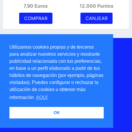
7,90 Euros
12.000 Puntos
COMPRAR
CANJEAR
Calle Enrique Villar, 7 - Murcia
Utilizamos cookies propias y de terceros
968 900 442 -
se.lepapa@ofni
para analizar nuestros servicios y mostrarte
Horarios y Contacto pulsando aquí
publicidad relacionada con tus preferencias,
en base a un perfil elaborado a partir de tus
hábitos de navegación (por ejemplo, páginas
visitadas). Puedes configurar o rechazar la
utilización de cookies u obtener más
información
AQUÍ
OK
Nota legal