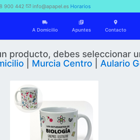
8 900 442
info@apapel.es
Horarios
A Domicilio
Apuntes
Contacto
 un producto, debes seleccionar u
icilio
|
Murcia Centro
|
Aulario G