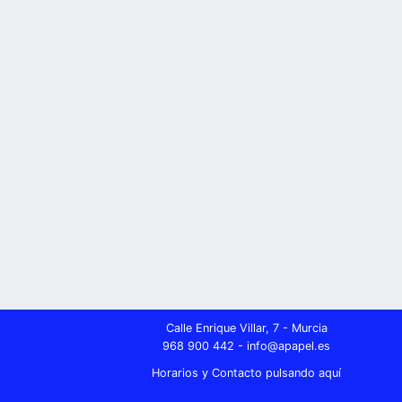
Calle Enrique Villar, 7 - Murcia
968 900 442 -
se.lepapa@ofni
Horarios y Contacto pulsando aquí