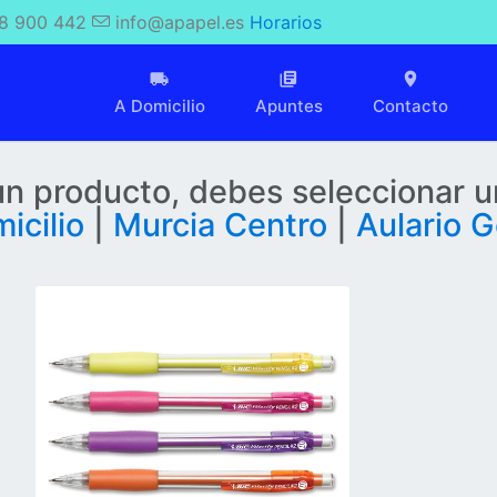
8 900 442
info@apapel.es
Horarios
A Domicilio
Apuntes
Contacto
 un producto, debes seleccionar u
icilio
|
Murcia Centro
|
Aulario G